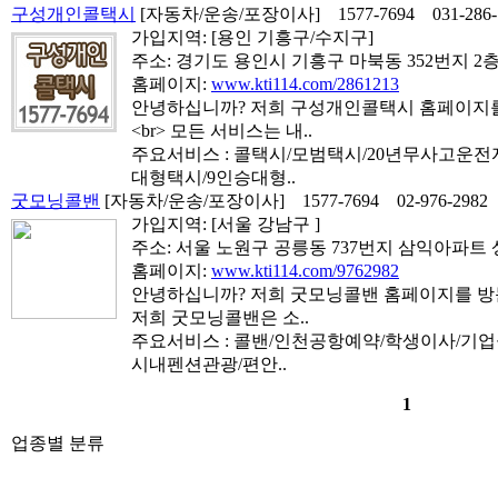
구성개인콜택시
[자동차/운송/포장이사]
1577-7694
031-286
가입지역:
[용인 기흥구/수지구]
주소: 경기도 용인시 기흥구 마북동 352번지 2
홈페이지:
www.kti114.com/2861213
안녕하십니까? 저희 구성개인콜택시 홈페이지
<br> 모든 서비스는 내..
주요서비스 : 콜택시/모범택시/20년무사고운
대형택시/9인승대형..
굿모닝콜밴
[자동차/운송/포장이사]
1577-7694
02-976-2982
가입지역:
[서울 강남구 ]
주소: 서울 노원구 공릉동 737번지 삼익아파트 상
홈페이지:
www.kti114.com/9762982
안녕하십니까? 저희 굿모닝콜밴 홈페이지를 방문
저희 굿모닝콜밴은 소..
주요서비스 : 콜밴/인천공항예약/학생이사/기
시내펜션관광/편안..
1
업종별 분류