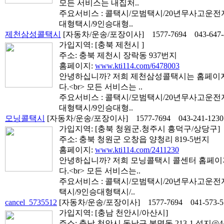
모든 서비스는 내집처..
주요서비스 : 콜택시/모범택시/20년무사고운
대형택시/9인승대형..
제천삼성콜택시
[자동차/운송/포장이사]
1577-7694
043-647
가입지역:
[충북 제천시 ]
주소: 충북 제천시 장락동 937번지
홈페이지:
www.kti114.com/6478003
안녕하십니까? 저희 제천삼성콜택시는 홈페이
다.<br> 모든 서비스는 ..
주요서비스 : 콜택시/모범택시/20년무사고운
대형택시/9인승대형..
모닝콜택시
[자동차/운송/포장이사]
1577-7694
043-241-1230
가입지역:
[충북 청원군.청주시 흥덕구/상당구]
주소: 충북 청원군 오창읍 양청리 819-5번지
홈페이지:
www.kti114.com/2411230
안녕하십니까? 저희 모닝콜택시 콜센터 홈페
다.<br> 모든 서비스는..
주요서비스 : 콜택시/모범택시/20년무사고운
택시/9인승대형택시/..
cancel_5735512
[자동차/운송/포장이사]
1577-7694
041-573-
가입지역:
[충남 천안시/아산시]
주소: 충남 천안시 동남구 봉명동 213-1 성지@4