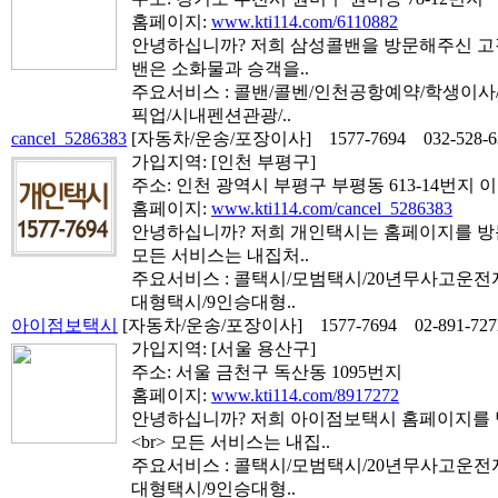
홈페이지:
www.kti114.com/6110882
안녕하십니까? 저희 삼성콜밴을 방문해주신 고객
밴은 소화물과 승객을..
주요서비스 : 콜밴/콜벤/인천공항예약/학생이
픽업/시내펜션관광/..
cancel_5286383
[자동차/운송/포장이사]
1577-7694
032-528-
가입지역:
[인천 부평구]
주소: 인천 광역시 부평구 부평동 613-14번지 이
홈페이지:
www.kti114.com/cancel_5286383
안녕하십니까? 저희 개인택시는 홈페이지를 방문
모든 서비스는 내집처..
주요서비스 : 콜택시/모범택시/20년무사고운
대형택시/9인승대형..
아이점보택시
[자동차/운송/포장이사]
1577-7694
02-891-727
가입지역:
[서울 용산구]
주소: 서울 금천구 독산동 1095번지
홈페이지:
www.kti114.com/8917272
안녕하십니까? 저희 아이점보택시 홈페이지를
<br> 모든 서비스는 내집..
주요서비스 : 콜택시/모범택시/20년무사고운
대형택시/9인승대형..