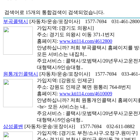
검색어로
15개
의 통합검색이 검색되었습니다.
부곡콜택시
[자동차/운송/포장이사]
1577-7694
031-461-2800
가입지역:
[경기도 의왕시]
주소: 경기도 의왕시 이동 371-1번지
홈페이지:
www.kti114.com/4612800
안녕하십니까? 저희 부곡콜택시 홈페이지를 방문
모든 서비스는 내집처..
주요서비스 : 콜택시/모범택시/20년무사고운
대형택시/9인승대형..
원통개인콜택시
[자동차/운송/포장이사]
1577-7694
033-461
가입지역:
[강원도 인제군]
주소: 강원도 인제군 북면 원통리 764-8번지
홈페이지:
www.kti114.com/4610009
안녕하십니까? 저희 원통개인콜택시 홈페이지
<br> 모든 서비스는 내..
주요서비스 : 콜택시/모범택시/20년무사고운
대형택시/9인승대형..
삼성콜밴
[자동차/운송/포장이사]
1577-7694
032-611-0882
가입지역:
[경기도 부천/소사구.오정구.원미구]
주소: 경기도 부천시 원미구 원미동 78-12번지