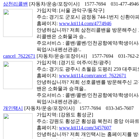
삼천리콜밴
[자동차/운송/포장이사]
1577-7694
031-477-4946
가입지역:
[서울 관악구/동작구]
주소: 경기도 군포시 금정동 744-1번지 신환아파
홈페이지:
www.kti114.com/4774946
안녕하십니까? 저희 삼천리콜밴을 방문해주신 고
리콜밴은 소화물과 승..
주요서비스 : 콜밴/콜벤/인천공항예약/학생이
픽업/시내펜션관광/..
cancel_7622671
[자동차/운송/포장이사]
1577-7694
031-762-
가입지역:
[경기도 여주/이천/광주]
주소: 경기도 광주시 초월읍 도평리 259 대주피오
홈페이지:
www.kti114.com/cancel_7622671
안녕하십니까? 저희 선호콜밴를 방문해주신 고객
밴은 소화물과 승객을..
주요서비스 : 콜밴/콜벤/인천공항예약/학생이
픽업/시내펜션관광/..
개인택시
[자동차/운송/포장이사]
1577-7694
033-345-7607
가입지역:
[강원도 횡성군]
주소: 걍원도 횡성군 횡성읍 북천리 중앙 아파트 
홈페이지:
www.kti114.com/3457607
안녕하십니까? 저희 개인택시는 홈페이지를 방문