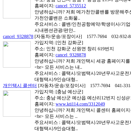
홈페이지:
cancel_5735512
안녕하십니까? 저희 메가천안콜밴를 방문해주신 
가천안콜밴은 소화물..
주요서비스 : 콜밴/인천공항예약/학생이사/기
시내펜션관광/편안..
cancel_9328878
[자동차/운송/포장이사]
1577-7694
032-932-
가입지역:
[인천 강화군]
주소: 인천 강화군 선원면 창리 619번지
홈페이지:
cancel_9328878
안녕하십니까? 저희 개인택시 세광 홈페이지를
<br> 모든 서비스는 내..
주요서비스 : 콜택시/모범택시/20년무사고운
대형택시/9인승대형..
개인택시 콜센터
[자동차/운송/포장이사]
1577-7694
041-331
가입지역:
[충남 예산군]
주소: 충남 예산군 예산읍 예산리12번지 신성@10
홈페이지:
www.kti114.com/3312049
안녕하십니까? 저희 개인택시 콜센터 홈페이지
<br> 모든 서비스는 ..
주요서비스 : 콜택시/모범택시/20년무사고운
대형택시/9인승대형..