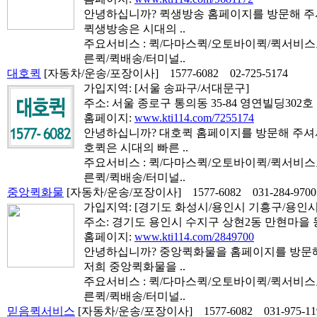
안녕하십니까? 퀵생방송 홈페이지를 방문해 주셔
퀵생방송은 시대의 ..
주요서비스 : 퀵/다마스퀵/오토바이퀵/퀵서비
른퀵/퀵배송/터미널..
대호퀵
[자동차/운송/포장이사]
1577-6082
02-725-5174
가입지역:
[서울 송파구/서대문구]
주소: 서울 종로구 통의동 35-84 영연빌딩302호
홈페이지:
www.kti114.com/7255174
안녕하십니까? 대호퀵 홈페이지를 방문해 주셔서
호퀵은 시대의 빠른 ..
주요서비스 : 퀵/다마스퀵/오토바이퀵/퀵서비
른퀵/퀵배송/터미널..
중앙퀵화물
[자동차/운송/포장이사]
1577-6082
031-284-9700
가입지역:
[경기도 화성시/용인시 기흥구/용인시
주소: 경기도 용인시 수지구 상현2동 만현마을 동보
홈페이지:
www.kti114.com/2849700
안녕하십니까? 중앙퀵화물을 홈페이지를 방문해 
저희 중앙퀵화물을 ..
주요서비스 : 퀵/다마스퀵/오토바이퀵/퀵서비
른퀵/퀵배송/터미널..
믿음퀵서비스
[자동차/운송/포장이사]
1577-6082
031-975-11