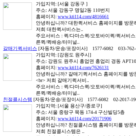
가입지역:
[서울 강동구 ]
주소: 서울 강동구 명일2동 110번지
홈페이지:
www.kti114.com/4816661
안녕하십니까? 대한퀵서비스 홈페이지를 방문해 
저희 대한퀵서비스는..
주요서비스 : 퀵/다마스퀵/오토바이퀵/퀵서비
른퀵/퀵배송/터미널..
갈매기퀵서비스
[자동차/운송/포장이사]
1577-6082
033-762
가입지역:
[강원도 원주시]
주소: 강원도 원주시 흥업면 흥업리 경동 APT102
홈페이지:
www.kti114.com/7626131
안녕하십니까? 갈매기퀵서비스 홈페이지를 방
<br> 저희 갈매기퀵서비..
주요서비스 : 퀵/다마스퀵/오토바이퀵/퀵서비
른퀵/퀵배송/터미널..
친절콜시스템
[자동차/운송/포장이사]
1577-6082
02-2017-19
가입지역:
[서울 용산구/종로구]
주소: 서울 중랑구 묵동 174-4 구산빌딩5층
홈페이지:
www.kti114.com/20171906
안녕하십니까? 친절콜시스템 홈페이지를 방문해 
저희 친절콜시스템은 ..