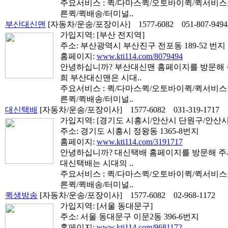
주요서비스 : 퀵/다마스퀵/오토바이퀵/퀵서비
른퀵/퀵배송/터미널..
부산대신맨
[자동차/운송/포장이사]
1577-6082
051-807-9494
가입지역:
[부산 전지역]
주소: 부산광역시 부산진구 전포동 189-52 번지
홈페이지:
www.kti114.com/8079494
안녕하십니까? 부산대신맨 홈페이지를 방문해 주
희 부산대신맨은 시대..
주요서비스 : 퀵/다마스퀵/오토바이퀵/퀵서비
른퀵/퀵배송/터미널..
대신택배
[자동차/운송/포장이사]
1577-6082
031-319-1717
가입지역:
[경기도 시흥시/안산시 단원구/안산시
주소: 경기도 시흥시 정왕동 1365-8번지
홈페이지:
www.kti114.com/3191717
안녕하십니까? 대신택배 홈페이지를 방문해 주셔
대신택배는 시대의 ..
주요서비스 : 퀵/다마스퀵/오토바이퀵/퀵서비
른퀵/퀵배송/터미널..
퀵생방송
[자동차/운송/포장이사]
1577-6082
02-968-1172
가입지역:
[서울 동대문구]
주소: 서울 동대문구 이문2동 396-6번지
홈페이지:
www.kti114.com/9681172