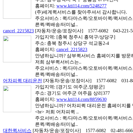
홈페이지:
www.kti114.com/5248277
(주)세계퀵서비스를 찾아주셔서 감사합니다.
주요서비스 : 퀵/다마스퀵/오토바이퀵/퀵서비
른퀵/퀵배송/터미널..
cancel_2215823
[자동차/운송/포장이사]
1577-6082
043-221-
가입지역:
[충북 청주시 흥덕구/상당구]
주소: 충북 청주시 상당구 석교동2-4
홈페이지:
cancel_2215823
안녕하십니까? 삼부퀵서비스 홈페이지를 방문해 
저희 삼부퀵서비스는..
주요서비스 : 퀵/다마스퀵/오토바이퀵/퀵서비
른퀵/퀵배송/터미널..
어차피퀵 대리운전
[자동차/운송/포장이사]
1577-6082
031-8
가입지역:
[경기도 여주군,양평군]
주소: 경기도 여주군 여주읍 상리377
홈페이지:
www.kti114.com/8859630
안녕하십니까? 어차피퀵 대리운전 홈페이지를 
<br> 저희 어차피퀵 ..
주요서비스 : 퀵/다마스퀵/오토바이퀵/퀵서비
른퀵/퀵배송/터미널..
대한퀵서비스
[자동차/운송/포장이사]
1577-6082
02-481-666