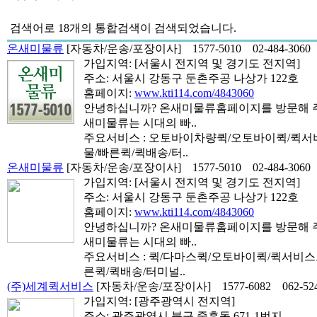
검색어로
18개
의 통합검색이 검색되었습니다.
온새미물류
[자동차/운송/포장이사]
1577-5010
02-484-3060
가입지역:
[서울시 전지역 및 경기도 전지역]
주소: 서울시 강동구 둔촌주공 나상가 122호
홈페이지:
www.kti114.com/4843060
안녕하십니까? 온새미물류홈페이지를 방문해 주
새미물류는 시대의 빠..
주요서비스 : 오토바이차량퀵/오토바이퀵/퀵
물/빠른퀵/퀵배송/터..
온새미물류
[자동차/운송/포장이사]
1577-5010
02-484-3060
가입지역:
[서울시 전지역 및 경기도 전지역]
주소: 서울시 강동구 둔촌주공 나상가 122호
홈페이지:
www.kti114.com/4843060
안녕하십니까? 온새미물류홈페이지를 방문해 주
새미물류는 시대의 빠..
주요서비스 : 퀵/다마스퀵/오토바이퀵/퀵서비
른퀵/퀵배송/터미널..
(주)세계퀵서비스
[자동차/운송/포장이사]
1577-6082
062-52
가입지역:
[광주광역시 전지역]
주소: 광주광역시 북구 중흥동 671-1번지