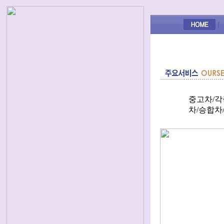
중고차/각
차/승합차